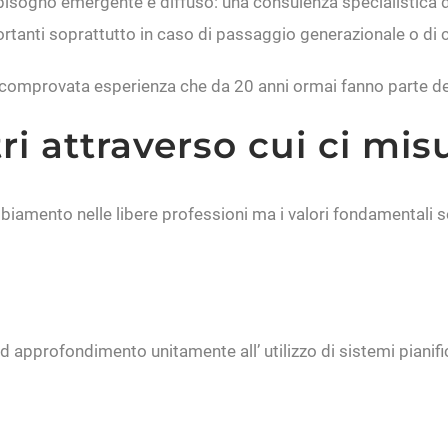
isogno emergente e diffuso: una consulenza specialistica di al
rtanti soprattutto in caso di passaggio generazionale o di c
i comprovata esperienza che da 20 anni ormai fanno parte d
ri attraverso cui ci mis
amento nelle libere professioni ma i valori fondamentali so
d approfondimento unitamente all’ utilizzo di sistemi pianificat