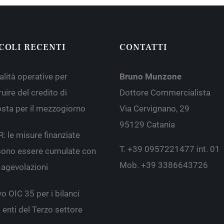
COLI RECENTI
CONTATTI
lità operative per
Bruno Munzone
uire del credito di
Dottore Commercialista
sta per il mezzogiorno
Via Cervignano, 29
95129 Catania
: le misure finanziate
T. +39 0957221477 int. 01
ono essere cumulate con
Mob. +39 3386643726
e agevolazioni
o OIC 35 per i bilanci
 enti del Terzo settore