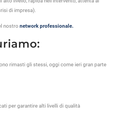
to livello, rapida nell’intervento, attenta ai
risi di impresa).
el nostro
network professionale.
uriamo:
no rimasti gli stessi, oggi come ieri gran parte
i per garantire alti livelli di qualità