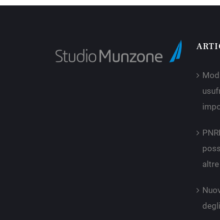
ARTI
Moda
usufr
impo
PNRR
poss
altr
Nuov
degli