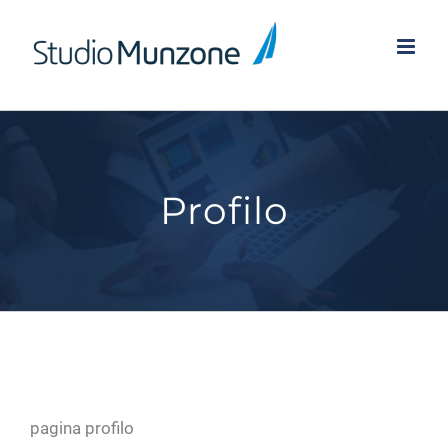
Salta
al
contenuto
Profilo
pagina profilo