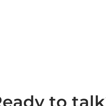
Return On
Investment
eady to tal