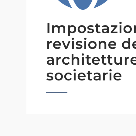
Impostazio
revisione d
architettur
societarie