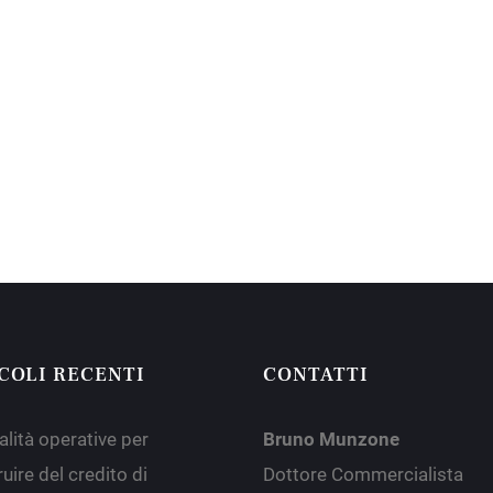
COLI RECENTI
CONTATTI
lità operative per
Bruno Munzone
uire del credito di
Dottore Commercialista