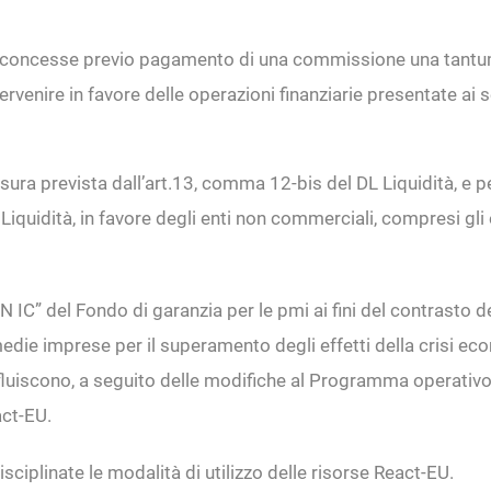
no concesse previo pagamento di una commissione una tantu
rvenire in favore delle operazioni finanziarie presentate ai 
sura prevista dall’art.13, comma 12-bis del DL Liquidità, e 
Liquidità, in favore degli enti non commerciali, compresi gli en
N IC” del Fondo di garanzia per le pmi ai fini del contrasto 
e medie imprese per il superamento degli effetti della crisi
nfluiscono, a seguito delle modifiche al Programma operativ
act-EU.
sciplinate le modalità di utilizzo delle risorse React-EU.