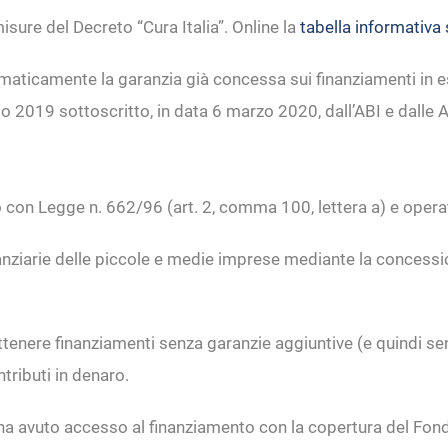
misure del Decreto “Cura Italia”. Online la
tabella informativa s
omaticamente la garanzia già concessa sui finanziamenti in 
to 2019 sottoscritto, in data 6 marzo 2020, dall’ABI e dalle 
o con Legge n. 662/96 (art. 2, comma 100, lettera a) e opera
 finanziarie delle piccole e medie imprese mediante la concess
ttenere finanziamenti senza garanzie aggiuntive (e quindi senz
tributi in denaro.
e ha avuto accesso al finanziamento con la copertura del Fond