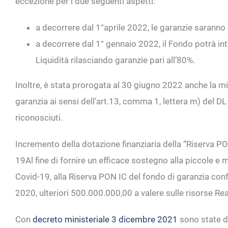
eccezione per i due seguenti aspetti:
a decorrere dal 1°aprile 2022, le garanzie saran
a decorrere dal 1° gennaio 2022, il Fondo potrà inte
Liquidità rilasciando garanzie pari all’80%.
Inoltre, è stata prorogata al 30 giugno 2022 anche la mi
garanzia ai sensi dell’art.13, comma 1, lettera m) del DL 
riconosciuti.
Incremento della dotazione finanziaria della “Riserva PO
19
Al fine di fornire un efficace sostegno alla piccole 
Covid-19, alla Riserva PON IC del fondo di garanzia co
2020, ulteriori 500.000.000,00 a valere sulle risorse Re
Con
decreto ministeriale 3 dicembre 2021
sono state di