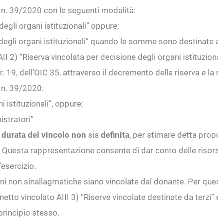
 n. 39/2020 con le seguenti modalità:
gli organi istituzionali” oppure;
egli organi istituzionali” quando le somme sono destinate a
II 2) “Riserva vincolata per decisione degli organi istituziona
r. 19, dell’OIC 35, attraverso il decremento della riserva e la
 n. 39/2020:
i istituzionali”, oppure;
istratori”
a
durata del vincolo non
sia
definita
, per stimare detta propo
e). Questa rappresentazione consente di dar conto delle risorse
’esercizio.
oni non sinallagmatiche siano vincolate dal donante. Per quest
o netto vincolato AIII 3) “Riserve vincolate destinate da terzi” 
 principio stesso.