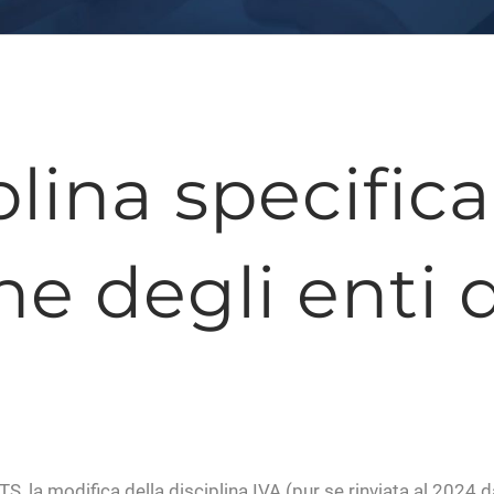
plina specifica
he degli enti 
TS, la modifica della disciplina IVA (pur se rinviata al 2024 