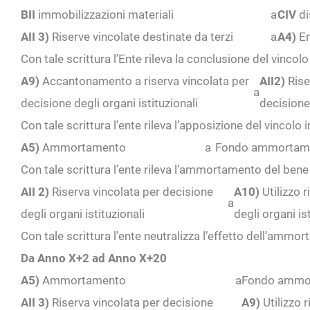
BII
immobilizzazioni materiali
a
CIV
di
AII 3)
Riserve vincolate destinate da terzi
a
A4)
Er
Con tale scrittura l’Ente rileva la conclusione del vincol
A9)
Accantonamento a riserva vincolata per
AII2)
Rise
a
decisione degli organi istituzionali
decisione 
Con tale scrittura l’ente rileva l’apposizione del vincolo 
A5)
Ammortamento
a
Fondo ammortam
Con tale scrittura l’ente rileva l’ammortamento del bene
AII 2)
Riserva vincolata per decisione
A10)
Utilizzo r
a
degli organi istituzionali
degli organi is
Con tale scrittura l’ente neutralizza l’effetto dell’ammort
Da Anno X+2 ad Anno X+20
A5)
Ammortamento
a
Fondo ammo
AII 3)
Riserva vincolata per decisione
A9)
Utilizzo 