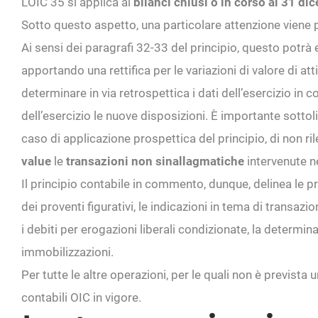
L’OIC 35 si applica ai
bilanci chiusi o in corso al 31 d
Sotto questo aspetto, una particolare attenzione viene p
Ai sensi dei paragrafi 32-33 del principio, questo potrà
apportando una rettifica per le variazioni di valore di at
determinare in via retrospettica i dati dell’esercizio in c
dell’esercizio le nuove disposizioni. È importante sottol
caso di applicazione prospettica del principio, di non r
value
le
transazioni non sinallagmatiche
intervenute n
Il principio contabile in commento, dunque, delinea le pr
dei proventi figurativi, le indicazioni in tema di transazio
i debiti per erogazioni liberali condizionate, la determina
immobilizzazioni.
Per tutte le altre operazioni, per le quali non è prevista
contabili OIC in vigore.