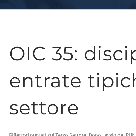
OIC 35: disci
entrate tipic
settore
Riflettori puntati sul Terzo Settore. Dopo l’avvio del RUN