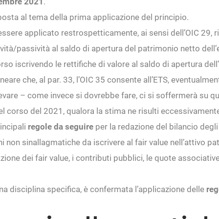
icembre 2021
.
osta al tema della prima applicazione del principio.
 essere applicato restrospetticamente, ai sensi dell’OIC 29, 
tività/passività al saldo di apertura del patrimonio netto del
orso iscrivendo le rettifiche di valore al saldo di apertura de
ineare che, al par. 33, l’OIC 35 consente all’ETS, eventualmen
ilevare – come invece si dovrebbe fare, ci si soffermerà su q
el corso del 2021, qualora la stima ne risulti eccessivament
incipali
regole da seguire
per la redazione del bilancio degli
ni non sinallagmatiche da iscrivere al fair value nell’attivo pat
zione dei fair value, i contributi pubblici, le quote associativ
 una disciplina specifica, è confermata l’applicazione delle
reg