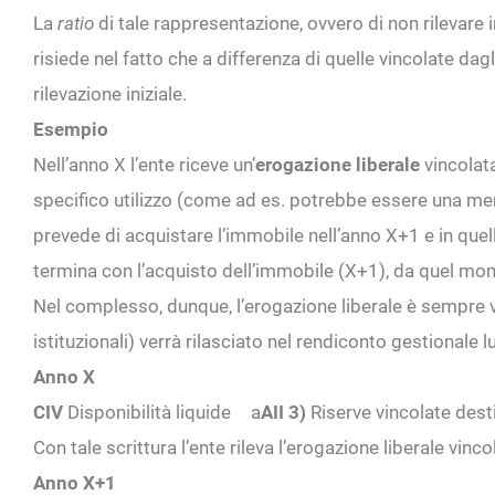
La
ratio
di tale rappresentazione, ovvero di non rilevare
risiede nel fatto che a differenza di quelle vincolate dag
rilevazione iniziale.
Esempio
Nell’anno X l’ente riceve un’
erogazione liberale
vincolata
specifico utilizzo (come ad es. potrebbe essere una mens
prevede di acquistare l’immobile nell’anno X+1 e in quell
termina con l’acquisto dell’immobile (X+1), da quel mome
Nel complesso, dunque, l’erogazione liberale è sempre vin
istituzionali) verrà rilasciato nel rendiconto gestional
Anno X
CIV
Disponibilità liquide
a
AII 3)
Riserve vincolate desti
Con tale scrittura l’ente rileva l’erogazione liberale vinc
Anno X+1