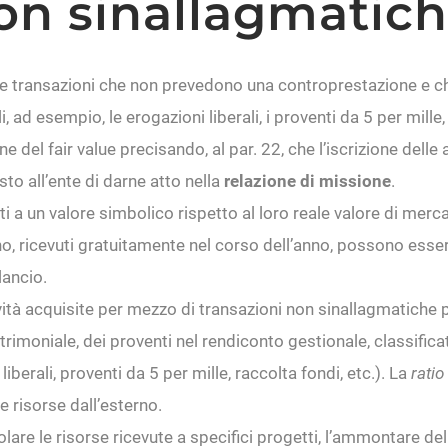
non sinallagmatic
le transazioni che non prevedono una controprestazione e che
li, ad esempio, le erogazioni liberali, i proventi da 5 per mille,
 del fair value precisando, al par. 22, che l’iscrizione delle 
sto all’ente di darne atto nella
relazione di missione
.
ati a un valore simbolico rispetto al loro reale valore di merc
 ricevuti gratuitamente nel corso dell’anno, possono essere ri
lancio.
tività acquisite per mezzo di transazioni non sinallagmatiche
atrimoniale, dei proventi nel rendiconto gestionale, classificat
liberali, proventi da 5 per mille, raccolta fondi, etc.). La
ratio
e risorse dall’esterno.
lare le risorse ricevute a specifici progetti, l’ammontare del