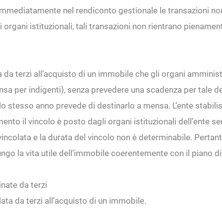
 immediatamente nel rendiconto gestionale le transazioni non 
li organi istituzionali, tali transazioni non rientrano piename
 da terzi all’acquisto di un immobile che gli organi amminist
a per indigenti), senza prevedere una scadenza per tale dest
o stesso anno prevede di destinarlo a mensa. L’ente stabilisce
nto il vincolo è posto dagli organi istituzionali dell’ente s
colata e la durata del vincolo non è determinabile. Pertanto,
e lungo la vita utile dell’immobile coerentemente con il pian
nate da terzi
olata da terzi all’acquisto di un immobile.