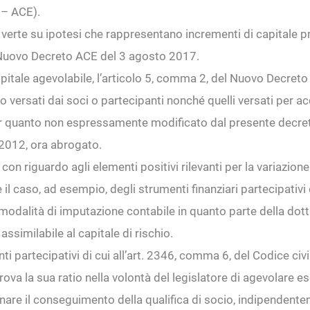
 – ACE).
verte su ipotesi che rappresentano incrementi di capitale pr
to Nuovo Decreto ACE del 3 agosto 2017.
capitale agevolabile, l’articolo 5, comma 2, del Nuovo Decret
 versati dai soci o partecipanti nonché quelli versati per acq
er quanto non espressamente modificato dal presente decreto r
2012, ora abrogato.
con riguardo agli elementi positivi rilevanti per la variazione
è il caso, ad esempio, degli strumenti finanziari partecipativi d
odalità di imputazione contabile in quanto parte della dottrin
assimilabile al capitale di rischio.
ti partecipativi di cui all’art. 2346, comma 6, del Codice civi
trova la sua ratio nella volontà del legislatore di agevolare 
are il conseguimento della qualifica di socio, indipendente