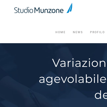
Salta
al
contenuto
HOME
NEWS
PROFILO
Variazion
agevolabile
de