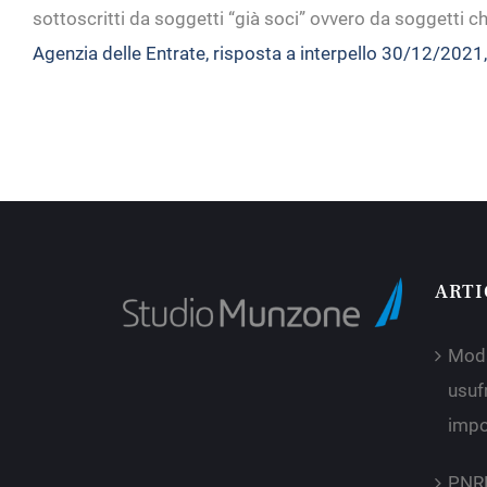
sottoscritti da soggetti “già soci” ovvero da soggetti ch
Agenzia delle Entrate, risposta a interpello 30/12/2021,
ARTI
Moda
usufr
impo
PNRR