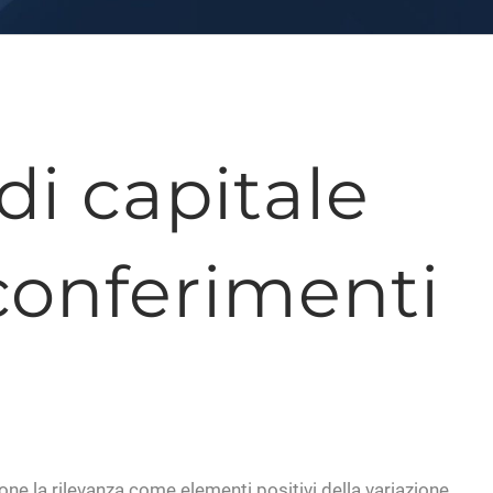
di capitale
 conferimenti
one la rilevanza come elementi positivi della variazione