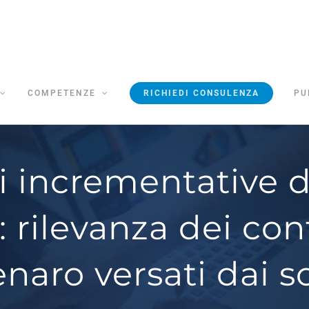
COMPETENZE
RICHIEDI CONSULENZA
PU
i incrementative d
: rilevanza dei con
naro versati dai s