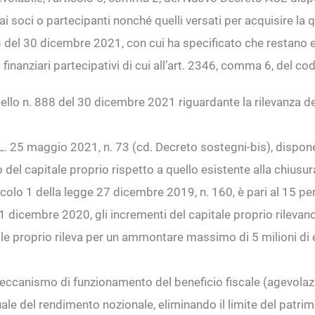
i soci o partecipanti nonché quelli versati per acquisire la q
88 del 30 dicembre 2021, con cui ha specificato che restano es
 finanziari partecipativi di cui all’art. 2346, comma 6, del codi
pello n. 888 del 30 dicembre 2021 riguardante la rilevanza deg
D.L. 25 maggio 2021, n. 73 (cd. Decreto sostegni-bis), dispo
del capitale proprio rispetto a quello esistente alla chiusu
icolo 1 della legge 27 dicembre 2019, n. 160, è pari al 15 pe
 dicembre 2020, gli incrementi del capitale proprio rilevano 
le proprio rileva per un ammontare massimo di 5 milioni di
eccanismo di funzionamento del beneficio fiscale (agevolazio
e del rendimento nozionale, eliminando il limite del patrimo