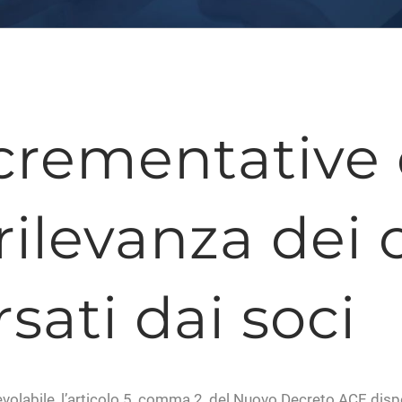
ncrementative 
 rilevanza dei
sati dai soci
gevolabile, l’articolo 5, comma 2, del Nuovo Decreto ACE disp