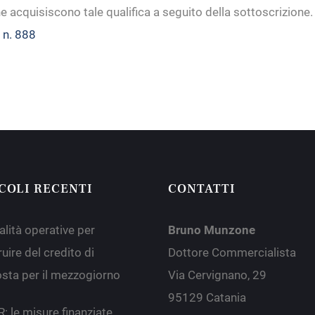
e acquisiscono tale qualifica a seguito della sottoscrizione.
 n. 888
COLI RECENTI
CONTATTI
lità operative per
Bruno Munzone
uire del credito di
Dottore Commercialista
sta per il mezzogiorno
Via Cervignano, 29
95129 Catania
: le misure finanziate